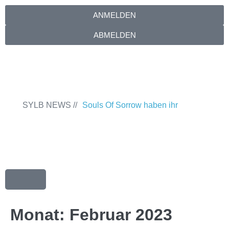
ANMELDEN
ABMELDEN
SYLB NEWS //
Souls Of Sorrow haben ihr
Debütalbum „King In The Past“
veröffentlicht
Chris Maragoth hat seine
EP „Depths Of Despair“ veröffentlicht
TerrortwinZ EP-Releaseshow am
22.11.2025 im Parkhaus Meiderich,
Monat:
Februar 2023
Duisburg
TerrortwinZ EP-