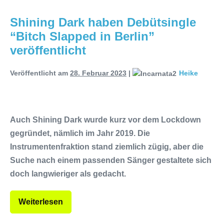
Releaseshow am 22.11.2025 im
Shining Dark haben Debütsingle
“Bitch Slapped in Berlin”
Parkhaus Meiderich, Duisburg
veröffentlicht
(Vorbericht)
Warfield Within mit neuem
Veröffentlicht am
28. Februar 2023
|
Heike
Album „Rise Of Independence“
Necrotic Woods, Vendul und Altruist
am 24.10.2025 im ROTTSTR5-
Auch Shining Dark wurde kurz vor dem Lockdown
gegründet, nämlich im Jahr 2019. Die
THEATER, Bochum
Instrumentenfraktion stand ziemlich zügig, aber die
Suche nach einem passenden Sänger gestaltete sich
doch langwieriger als gedacht.
Weiterlesen