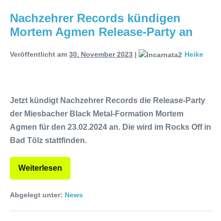
Releaseshow am 22.11.2025 im
Nachzehrer Records kündigen
Mortem Agmen Release-Party an
Parkhaus Meiderich, Duisburg
(Vorbericht)
Warfield Within mit neuem
Veröffentlicht am
30. November 2023
|
Heike
Album „Rise Of Independence“
Necrotic Woods, Vendul und Altruist
Jetzt kündigt Nachzehrer Records die Release-Party
am 24.10.2025 im ROTTSTR5-
der Miesbacher Black Metal-Formation Mortem
Agmen für den 23.02.2024 an. Die wird im Rocks Off in
THEATER, Bochum
Bad Tölz stattfinden.
Weiterlesen
Abgelegt unter:
News