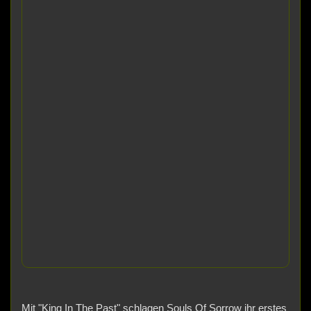
Mit "King In The Past" schlagen Souls Of Sorrow ihr erstes