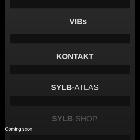
Vendul und Altruist am 24.10.2025 im
VIBs
ROTTSTR5-THEATER, Bochum
KONTAKT
SYLB
-ATLAS
SYLB
-SHOP
Coming soon