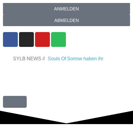
ANMELDEN
ABMELDEN
SYLB NEWS //
Souls Of Sorrow haben ihr
Debütalbum „King In The Past“
veröffentlicht
Chris Maragoth hat seine
EP „Depths Of Despair“ veröffentlicht
TerrortwinZ EP-Releaseshow am
22.11.2025 im Parkhaus Meiderich,
Duisburg
TerrortwinZ EP-