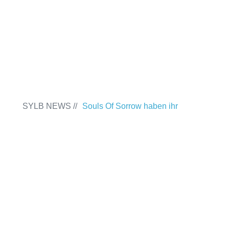
ANMELDEN
ABMELDEN
SYLB NEWS //
Souls Of Sorrow haben ihr
Debütalbum „King In The Past“
veröffentlicht
Chris Maragoth hat seine
EP „Depths Of Despair“ veröffentlicht
TerrortwinZ EP-Releaseshow am
22.11.2025 im Parkhaus Meiderich,
Duisburg
TerrortwinZ EP-