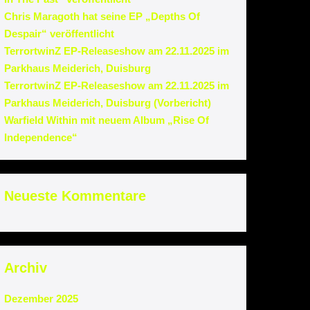
Chris Maragoth hat seine EP „Depths Of
Despair“ veröffentlicht
TerrortwinZ EP-Releaseshow am 22.11.2025 im
Parkhaus Meiderich, Duisburg
TerrortwinZ EP-Releaseshow am 22.11.2025 im
Parkhaus Meiderich, Duisburg (Vorbericht)
Warfield Within mit neuem Album „Rise Of
Independence“
Neueste Kommentare
Archiv
Dezember 2025