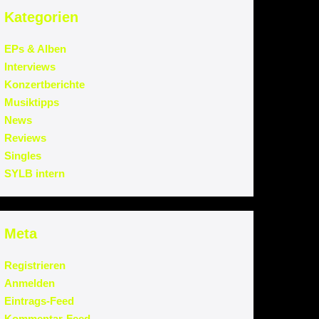
Kategorien
EPs & Alben
Interviews
Konzertberichte
Musiktipps
News
Reviews
Singles
SYLB intern
Meta
Registrieren
Anmelden
Eintrags-Feed
Kommentar-Feed