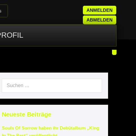
ANMELDEN
s
ABMELDEN
PROFIL
it
Neueste Beiträge
Souls Of Sorrow haben ihr Debütalbum „King
In The Past“ veröffentlicht