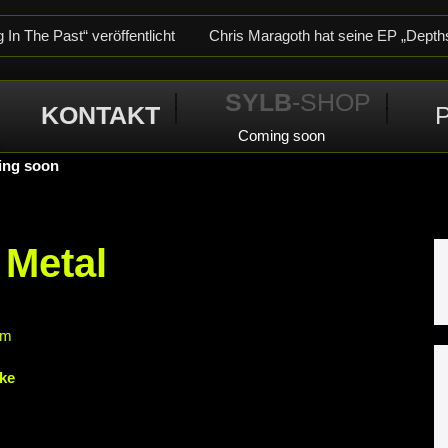
In The Past“ veröffentlicht
Chris Maragoth hat seine EP „Depth
-Releaseshow am 22.11.2025 im Parkhaus Meiderich, Duisburg
SYLB
-SHOP
KONTAKT
im Parkhaus Meiderich, Duisburg (Vorbericht)
Warfield Within m
Coming soon
crotic Woods, Vendul und Altruist am 24.10.2025 im ROTTSTR5-
ng soon
Metal
um
ke