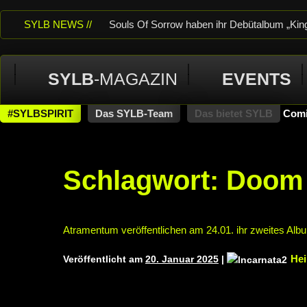
SYLB NEWS //
Souls Of Sorrow haben ihr Debütalbum „King 
Of Despair“ veröffentlicht
TerrortwinZ EP
SYLB
-MAGAZIN
EVENTS
TerrortwinZ EP-Releaseshow am 22.11.2025 
neuem Album „Rise Of Independence“
Ne
#SYLBSPIRIT
Das SYLB-Team
Das bietet SYLB
Comi
THEATER, Bochum
Schlagwort:
Doom 
Atramentum veröffentlichen am 24.01. ihr zweites Alb
Hei
Veröffentlicht am
20. Januar 2025
|