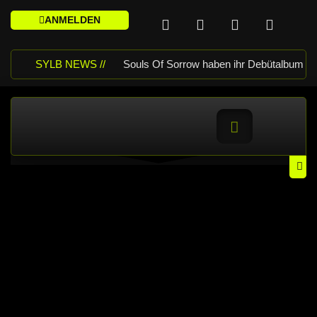
ANMELDEN
SYLB NEWS //
Souls Of Sorrow haben ihr Debütalbum
„King In The Past“ veröffentlicht
Chris Maragoth hat seine EP „Depths
Of Despair“ veröffentlicht
TerrortwinZ EP-Releaseshow am
22.11.2025 im Parkhaus Meiderich,
Duisburg
TerrortwinZ EP-
Releaseshow am 22.11.2025 im
Parkhaus Meiderich, Duisburg