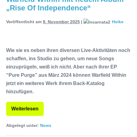
„Rise Of Independence“
Parkhaus Meiderich, Duisburg
(Vorbericht)
Warfield Within mit neuem
Veröffentlicht am
9. November 2025
|
Heike
Album „Rise Of Independence“
Necrotic Woods, Vendul und Altruist
Wie sie es neben ihren diversen Live-Aktivitäten noch
am 24.10.2025 im ROTTSTR5-
schaffen, ins Studio zu gehen, um neue Songs
einzuprügeln, weiß ich nicht. Aber nach ihrer EP
THEATER, Bochum
“Pure Purge” aus März 2024 können Warfield Within
jetzt ein weiteres Werk ihrem Back-Katalog
hinzufügen.
Weiterlesen
Abgelegt unter:
News