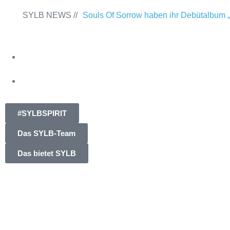
SYLB NEWS //
Souls Of Sorrow haben ihr Debütalbum „
Past“ veröffentlicht
Chris Maragoth hat s
Of Despair“ veröffentlicht
TerrortwinZ E
am 22.11.2025 im Parkhaus Meiderich, 
TerrortwinZ EP-Releaseshow am 22.11.
#SYLBSPIRIT
Parkhaus Meiderich, Duisburg (Vorberich
Das SYLB-Team
Within mit neuem Album „Rise Of Indep
Das bietet SYLB
Necrotic Woods, Vendul und Altruist am
ROTTSTR5-THEATER, Bochum