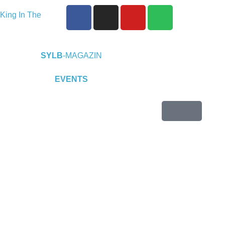
King In The
eine EP „Depths
P-Releaseshow
SYLB
-MAGAZIN
Duisburg
EVENTS
2025 im
t)
Warfield
endence“
 24.10.2025 im