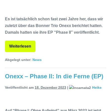
Within mit neuem Album „Rise Of
Independence“
Necrotic Woods,
Es ist tatsächlich schon fast zwei Jahre her, dass wir
zuletzt über das Bonner Trio Onexx berichtet hatten.
Vendul und Altruist am 24.10.2025
Damals hatten sie ihre EP “Phase II” veröffentlicht.
im ROTTSTR5-THEATER,
Weiterlesen
Bochum
Abgelegt unter:
News
Onexx – Phase II: In die Ferne (EP)
Veröffentlicht am
18. Dezember 2023
|
Heike
Auf “Phase I: Ohne Aufwind” aus März 2022 ist jetzt