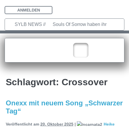
ANMELDEN
SYLB NEWS //
Souls Of Sorrow haben ihr
Debütalbum „King In The Past“
veröffentlicht
Chris Maragoth hat
seine EP „Depths Of Despair“
veröffentlicht
TerrortwinZ EP-
Schlagwort:
Crossover
Releaseshow am 22.11.2025 im
Parkhaus Meiderich, Duisburg
Onexx mit neuem Song „Schwarzer
TerrortwinZ EP-Releaseshow am
Tag“
22.11.2025 im Parkhaus Meiderich,
Veröffentlicht am
20. Oktober 2025
|
Heike
Duisburg (Vorbericht)
Warfield