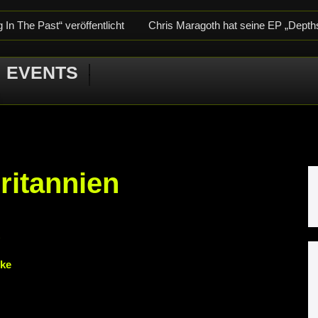
In The Past“ veröffentlicht
Chris Maragoth hat seine EP „Depth
-Releaseshow am 22.11.2025 im Parkhaus Meiderich, Duisburg
EVENTS
im Parkhaus Meiderich, Duisburg (Vorbericht)
Warfield Within m
crotic Woods, Vendul und Altruist am 24.10.2025 im ROTTSTR5-
ritannien
ike