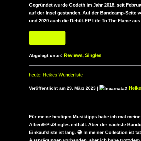
Gegründet wurde Godeth im Jahr 2018, seit Febru
auf der Insel gestanden. Auf der Bandcamp-Seite v
und 2020 auch die Debüt-EP Life To The Flame aus 
Weiterlesen
Reviews
Singles
Abgelegt unter:
,
heute: Heikes Wunderliste
Heike
Veröffentlicht am
29. März 2023
|
Für meine heutigen Musiktipps habe ich mal meine 
Alben/EPs/Singles enthält. Aber der nächste Band
Einkaufsliste ist lang. 😀 In meiner Collection ist 
Ausprägungen vorhanden, aber ich habe trotzdem v