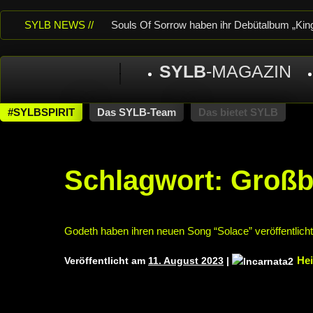
SYLB NEWS //
Souls Of Sorrow haben ihr Debütalbum „King 
Of Despair“ veröffentlicht
TerrortwinZ EP
SYLB
-MAGAZIN
TerrortwinZ EP-Releaseshow am 22.11.2025 
neuem Album „Rise Of Independence“
Ne
#SYLBSPIRIT
Das SYLB-Team
Das bietet SYLB
THEATER, Bochum
Schlagwort:
Großb
Godeth haben ihren neuen Song “Solace” veröffentlicht
He
Veröffentlicht am
11. August 2023
|