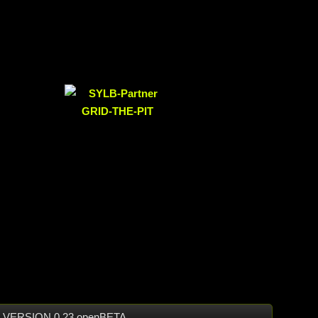
37 ⋅ VERSION 0.23 openBETA