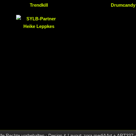
Alle Rechte vorbehalten ⋅ Design & Layout: zora mediAArt + ART3