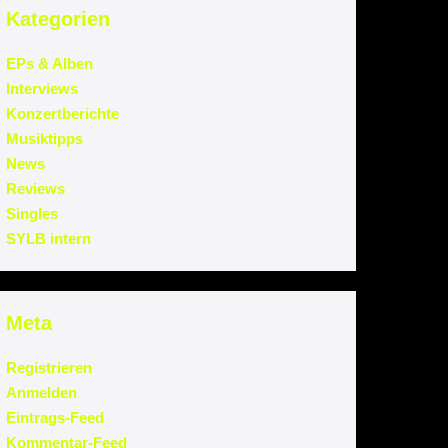
Kategorien
EPs & Alben
Interviews
Konzertberichte
Musiktipps
News
Reviews
Singles
SYLB intern
Meta
Registrieren
Anmelden
Eintrags-Feed
Kommentar-Feed