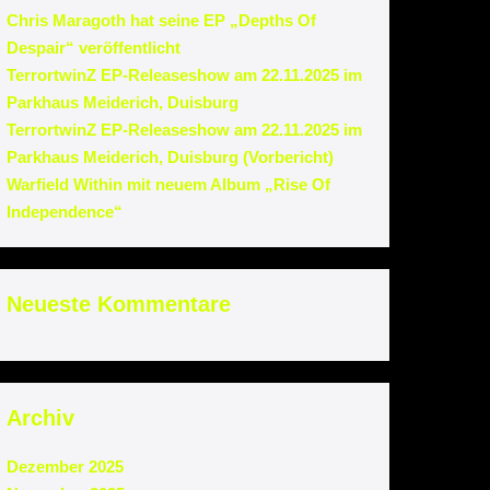
Chris Maragoth hat seine EP „Depths Of
Despair“ veröffentlicht
TerrortwinZ EP-Releaseshow am 22.11.2025 im
Parkhaus Meiderich, Duisburg
TerrortwinZ EP-Releaseshow am 22.11.2025 im
Parkhaus Meiderich, Duisburg (Vorbericht)
Warfield Within mit neuem Album „Rise Of
Independence“
Neueste Kommentare
Archiv
Dezember 2025