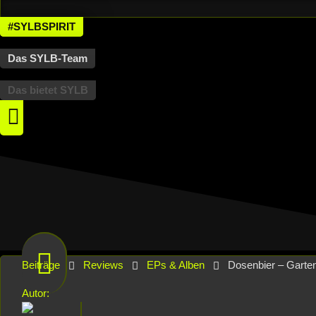
#SYLBSPIRIT
Das SYLB-Team
Das bietet SYLB
Beiträge
Reviews
EPs & Alben
Dosenbier – Garte
Autor: