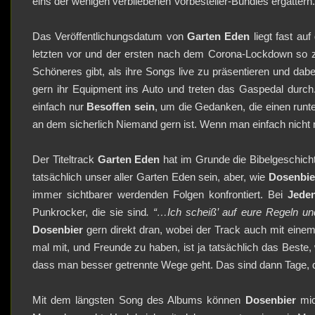
eins der wenigen verbliebenen Vorbesteller-Bundles ergattern.
Das Veröffentlichungsdatum von
Garten Eden
liegt fast au
letzten vor und der ersten nach dem Corona-Lockdown so 
Schöneres gibt, als ihre Songs live zu präsentieren und dabe
gern ihr Equipment ins Auto und treten das Gaspedal durch
einfach nur
Besoffen sein
, um die Gedanken, die einen runt
an dem sicherlich Niemand gern ist. Wenn man einfach nicht 
Der Titeltrack
Garten Eden
hat im Grunde die Bibelgeschichte
tatsächlich unser aller Garten Eden sein, aber, wie
Dosenbie
immer sichtbarer werdenden Folgen konfrontiert. Bei
Jede
Punkrocker, die sie sind
. “…Ich scheiß’ auf eure Regeln u
Dosenbier
gern direkt dran, wobei der Track auch mit einem
mal mit, und Freunde zu haben, ist ja tatsächlich das Bes
dass man besser getrennte Wege geht. Das sind dann Tage, 
Mit dem längsten Song des Albums können
Dosenbier
mic