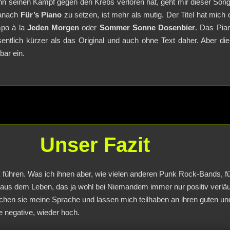
n seinen Kampf gegen den Krebs verloren hat, geht mir dieser Song
danach
Für’s Piano
zu setzen, ist mehr als mutig. Der Titel hat mich de
mpo à la
Jeden Morgen
oder
Sommer Sonne Dosenbier
. Das Pia
ntlich kürzer als das Original und auch ohne Text daher. Aber die
ar ein.
Unser Fazit
hren. Was ich ihnen aber, wie vielen anderen Punk Rock-Bands, für d
 aus dem Leben, das ja wohl bei Niemandem immer nur positiv verläuf
hen sie meine Sprache und lassen mich teilhaben an ihren guten und
 negative, wieder hoch.