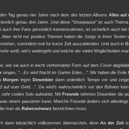
f den Tag genau vier Jahre nach dem des letzten Albums
Alles auf
ziemlich genau drei Jahre. Und diese “Showpause” ist auch Them
i auch ihre Fans persönlich kennenzulernen, ist sicherlich auch bei
. Aber nicht nur positive Themen haben die Jungs in ihren Texten
erziehen, zumindest mal für kurze Zeit auszublenden. Und auch in
G
mehr weiß, wie’s weitergeht und welche der vielen Möglichkeiten man
, wie sie auch in leicht verfremdeter Form auf dem Cover abgebildet
r
singen,
“…Es wird Nacht im Garten Eden…”.
Wir haben die Erde h
n Morgen
legen
Dosenbier
dann ordentlich Tempo vor und zeigen
nd auf euer Geld…”.
Da wird’s wahrscheinlich vor den Bühnen kei
 sehr coolen Solo aufwartet. Mit
Freunde
nehmen Dosenbier die po
te, was einem passieren kann. Manche Freunde ändern sich allerdin
die man als
Rabenschwarz
bezeichnen muss.
h dann tatsächlich vollkommen überraschen, denn
An der Zeit
is