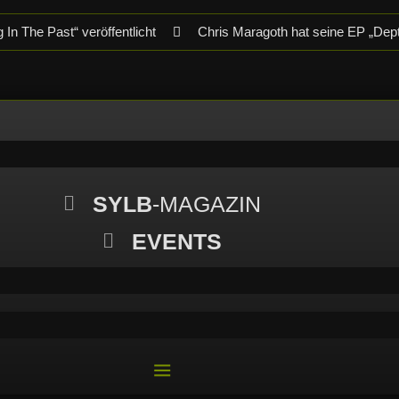
In The Past“ veröffentlicht
Chris Maragoth hat seine EP „Dep
P-Releaseshow am 22.11.2025 im Parkhaus Meiderich, Duisburg
im Parkhaus Meiderich, Duisburg (Vorbericht)
Warfield Within
Necrotic Woods, Vendul und Altruist am 24.10.2025 im ROTTSTR5-
SYLB
-MAGAZIN
EVENTS