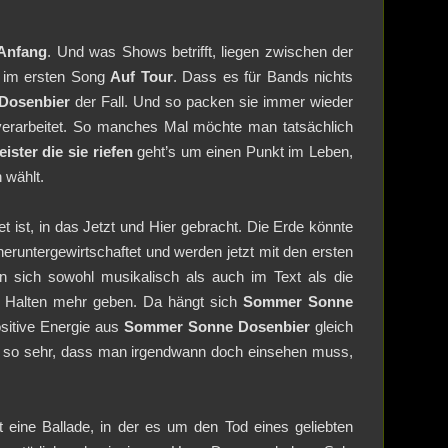
 Anfang
. Und was Shows betrifft, liegen zwischen der
a im ersten Song
Auf Tour
. Dass es für Bands nichts
Dosenbier
der Fall. Und so packen sie immer wieder
 verarbeitet. So manches Mal möchte man tatsächlich
eister die sie riefen
geht’s um einen Punkt im Leben,
 wählt.
 ist, in das Jetzt und Hier gebracht. Die Erde könnte
eruntergewirtschaftet und werden jetzt mit den ersten
 sich sowohl musikalisch als auch im Text als die
n Halten mehr geben. Da hängt sich
Sommer Sonne
sitive Energie aus
Sommer Sonne Dosenbier
gleich
gs so sehr, dass man irgendwann doch einsehen muss,
t eine Ballade, in der es um den Tod eines geliebten