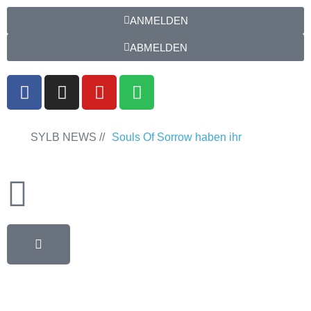
ANMELDEN
ABMELDEN
SYLB NEWS //
Souls Of Sorrow haben ihr
Debütalbum „King In The Past“
veröffentlicht
Chris Maragoth hat
seine EP „Depths Of Despair“
veröffentlicht
TerrortwinZ EP-
Releaseshow am 22.11.2025 im
Parkhaus Meiderich, Duisburg