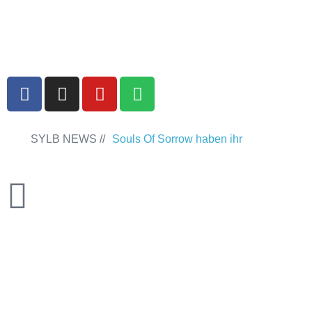
ANMELDEN
ABMELDEN
SYLB NEWS //
Souls Of Sorrow haben ihr
Debütalbum „King In The Past“
veröffentlicht
Chris Maragoth hat
seine EP „Depths Of Despair“
veröffentlicht
TerrortwinZ EP-
Releaseshow am 22.11.2025 im
Parkhaus Meiderich, Duisburg