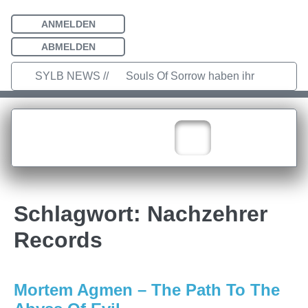
ANMELDEN
ABMELDEN
SYLB NEWS //
Souls Of Sorrow haben ihr
Debütalbum „King In The Past“
veröffentlicht
Chris Maragoth hat
seine EP „Depths Of Despair“
veröffentlicht
TerrortwinZ EP-
Schlagwort:
Nachzehrer
Releaseshow am 22.11.2025 im
Records
Parkhaus Meiderich, Duisburg
TerrortwinZ EP-Releaseshow am
Mortem Agmen – The Path To The
22.11.2025 im Parkhaus Meiderich,