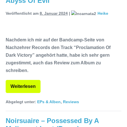
Abyss Of Evil
Duisburg (Vorbericht)
Warfield
Veröffentlicht am
8. Januar 2024
|
Heike
Within mit neuem Album „Rise Of
Independence“
Necrotic Woods,
Nachdem ich mir auf der Bandcamp-Seite von
Vendul und Altruist am 24.10.2025
Nachzehrer Records den Track “Proclamation Of
im ROTTSTR5-THEATER,
Dark Victory” angehört hatte, habe ich sehr gern
zugestimmt, auch das Review zum Album zu
Bochum
schreiben.
Weiterlesen
Abgelegt unter:
EPs & Alben
,
Reviews
Noirsuaire – Possessed By A