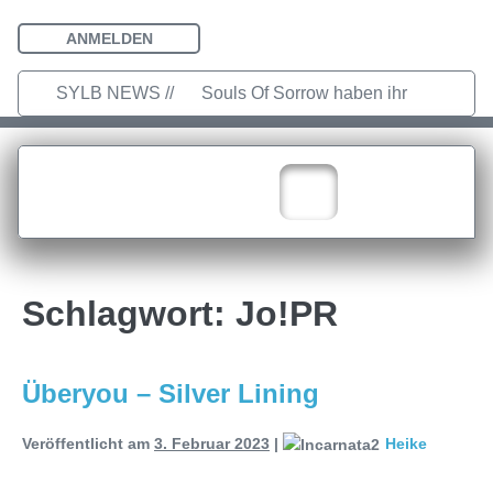
ANMELDEN
SYLB NEWS //
Souls Of Sorrow haben ihr
Debütalbum „King In The Past“
veröffentlicht
Chris Maragoth hat
seine EP „Depths Of Despair“
veröffentlicht
TerrortwinZ EP-
Schlagwort:
Jo!PR
Releaseshow am 22.11.2025 im
Parkhaus Meiderich, Duisburg
Überyou – Silver Lining
TerrortwinZ EP-Releaseshow am
Veröffentlicht am
3. Februar 2023
|
Heike
22.11.2025 im Parkhaus Meiderich,
Duisburg (Vorbericht)
Warfield