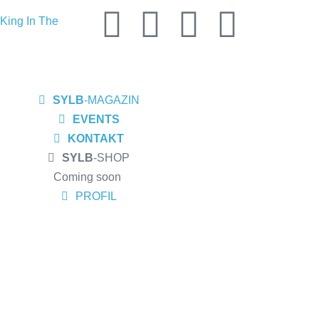
King In The
 seine EP
ortwinZ EP-
SYLB
-MAGAZIN
s Meiderich,
EVENTS
ow am
KONTAKT
SYLB
-SHOP
sburg
Coming soon
 Album „Rise Of
PROFIL
 und Altruist
R, Bochum