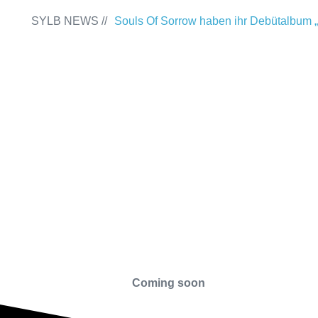
SYLB NEWS //
Souls Of Sorrow haben ihr Debütalbum „
Past“ veröffentlicht
Chris Maragoth hat
„Depths Of Despair“ veröffentlicht
Terr
Releaseshow am 22.11.2025 im Parkhau
Duisburg
TerrortwinZ EP-Releasesh
22.11.2025 im Parkhaus Meiderich, Dui
(Vorbericht)
Warfield Within mit neuem
Independence“
Necrotic Woods, Vendul
#SYLBSPIRIT
am 24.10.2025 im ROTTSTR5-THEATE
Das SYLB-Team
Das bietet SYLB
Coming soon