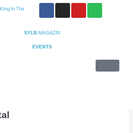
King In The
eine EP „Depths
P-Releaseshow
SYLB
-MAGAZIN
Duisburg
EVENTS
2025 im
t)
Warfield
endence“
 24.10.2025 im
al