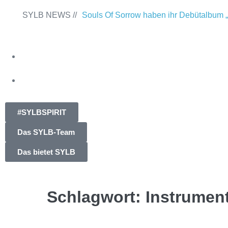
SYLB NEWS //
Souls Of Sorrow haben ihr Debütalbum „
Past“ veröffentlicht
Chris Maragoth hat s
Of Despair“ veröffentlicht
TerrortwinZ E
am 22.11.2025 im Parkhaus Meiderich, 
TerrortwinZ EP-Releaseshow am 22.11.
#SYLBSPIRIT
Parkhaus Meiderich, Duisburg (Vorberich
Das SYLB-Team
Within mit neuem Album „Rise Of Indep
Das bietet SYLB
Necrotic Woods, Vendul und Altruist am
ROTTSTR5-THEATER, Bochum
Schlagwort:
Instrument