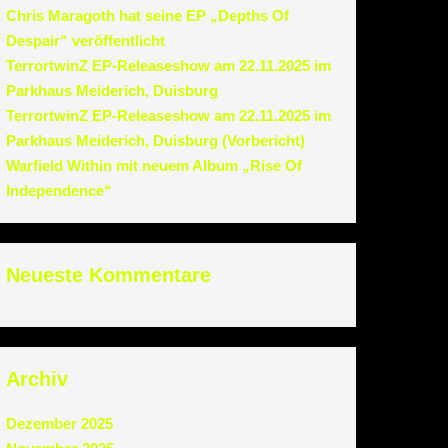
Chris Maragoth hat seine EP „Depths Of
Despair“ veröffentlicht
TerrortwinZ EP-Releaseshow am 22.11.2025 im
Parkhaus Meiderich, Duisburg
TerrortwinZ EP-Releaseshow am 22.11.2025 im
Parkhaus Meiderich, Duisburg (Vorbericht)
Warfield Within mit neuem Album „Rise Of
Independence“
Neueste Kommentare
Archiv
Dezember 2025