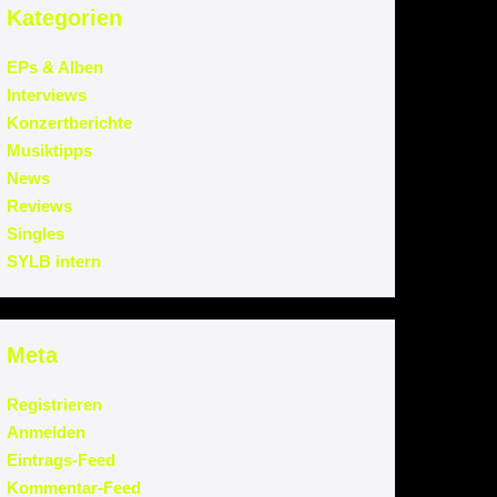
Kategorien
EPs & Alben
Interviews
Konzertberichte
Musiktipps
News
Reviews
Singles
SYLB intern
Meta
Registrieren
Anmelden
Eintrags-Feed
Kommentar-Feed