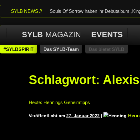
SYLB NEWS //
Souls Of Sorrow haben ihr Debütalbum „King 
Of Despair“ veröffentlicht
TerrortwinZ EP
SYLB
-MAGAZIN
EVENTS
TerrortwinZ EP-Releaseshow am 22.11.2025 
neuem Album „Rise Of Independence“
Ne
#SYLBSPIRIT
Das SYLB-Team
Das bietet SYLB
THEATER, Bochum
Schlagwort:
Alexis
Heute: Hennings Geheimtipps
Henn
Veröffentlicht am
27. Januar 2022
|