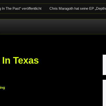
In The Past“ veröffentlicht
Chris Maragoth hat seine EP „Depth
-Releaseshow am 22.11.2025 im Parkhaus Meiderich, Duisburg
im Parkhaus Meiderich, Duisburg (Vorbericht)
Warfield Within m
crotic Woods, Vendul und Altruist am 24.10.2025 im ROTTSTR5-
 In Texas
ing