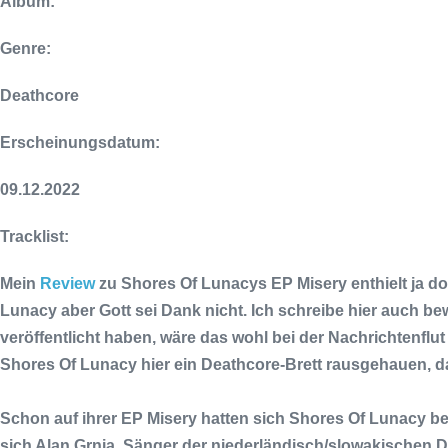
Album:
Genre:
Deathcore
Erscheinungsdatum:
09.12.2022
Tracklist:
Mein
Review
zu
Shores Of Lunacy
s EP
Misery
enthielt ja d
Lunacy
aber Gott sei Dank nicht. Ich schreibe hier auch b
veröffentlicht haben, wäre das wohl bei der Nachrichtenfl
Shores Of Lunacy
hier ein Deathcore-Brett rausgehauen, da
Schon auf ihrer EP
Misery
hatten sich
Shores Of Lunacy
be
sich
Alan Grnja
, Sänger der niederländisch/slowakischen