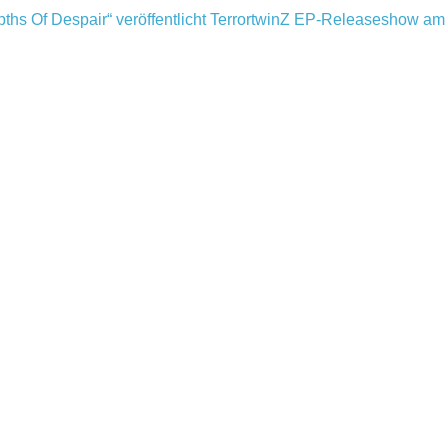
hs Of Despair“ veröffentlicht
TerrortwinZ EP-Releaseshow am
iderich, Duisburg (Vorbericht)
Warfield Within mit neuem
EATER, Bochum