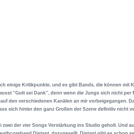
och einige Kritikpunkte, und es gibt Bands, die können mit
ewusst “Gott sei Dank”, denn wenn die Jungs sich nicht per
ut auf den verschiedenen Kanälen an mir vorbeigegangen. D
ss sich hinter den ganz Großen der Szene definitiv nicht 
i zwei der vier Songs Verstärkung ins Studio geholt. Und 
 Deathcoreband
Distant
, dazugesellt.
Distant
gibt es schon se