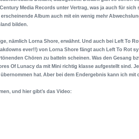
Century Media Records
unter Vertrag, was ja auch für sich
d erscheinende Album auch mit ein wenig mehr Abwechslung 
land bilden.
ige, nämlich
Lorna Shore
, erwähnt. Und auch bei
Left To Ro
eakdowns ever!!) von
Lorna Shore
fängt auch
Left To Rot
sy
 ertönenden Chören zu batteln scheinen. Was den Gesang bzw
ores Of Lunacy
da mit
Mini
richtig klasse aufgestellt sind. 
rt übernommen hat. Aber bei dem Endergebnis kann ich mit 
en, und hier gibt’s das Video: