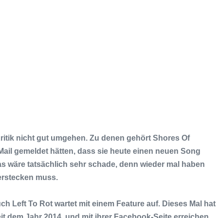
 Kritik nicht gut umgehen. Zu denen gehört
Shores Of
 Mail gemeldet hätten, dass sie heute einen neuen Song
as wäre tatsächlich sehr schade, denn wieder mal haben
verstecken muss.
auch
Left To Rot
wartet mit einem Feature auf. Dieses Mal hat
it dem Jahr 2014, und mit ihrer
Facebook
-Seite erreichen