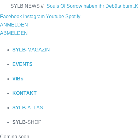
Zum
SYLB NEWS //
Souls Of Sorrow haben ihr Debütalbum „Kin
Inhalt
Facebook
Instagram
Youtube
Spotify
22.11.2025 im Parkhaus Meiderich, Duis
springen
ANMELDEN
Album „Rise Of Independence“
Necrotic 
ABMELDEN
SYLB
-MAGAZIN
EVENTS
VIBs
KONTAKT
SYLB
-ATLAS
SYLB
-SHOP
Coming soon