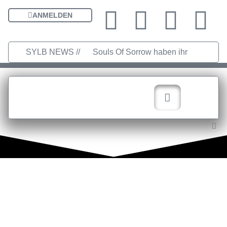
ANMELDEN
SYLB NEWS //
Souls Of Sorrow haben ihr
Debütalbum „King In The Past“
veröffentlicht
Chris Maragoth
hat seine EP „Depths Of Despair“
veröffentlicht
TerrortwinZ EP-
Releaseshow am 22.11.2025 im
Parkhaus Meiderich, Duisburg
TerrortwinZ EP-Releaseshow am
22.11.2025 im Parkhaus Meiderich,