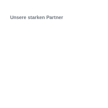
Unsere starken Partner
© SYLB NETWORK
2020 – 2026 ⋅ Alle Rechte vorbehalten ⋅ Design