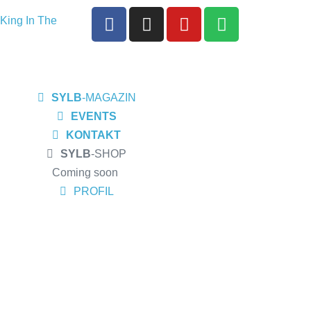
King In The
 seine EP
ortwinZ EP-
SYLB
-MAGAZIN
s Meiderich,
EVENTS
ow am
KONTAKT
SYLB
-SHOP
sburg
Coming soon
 Album „Rise Of
PROFIL
 und Altruist
R, Bochum