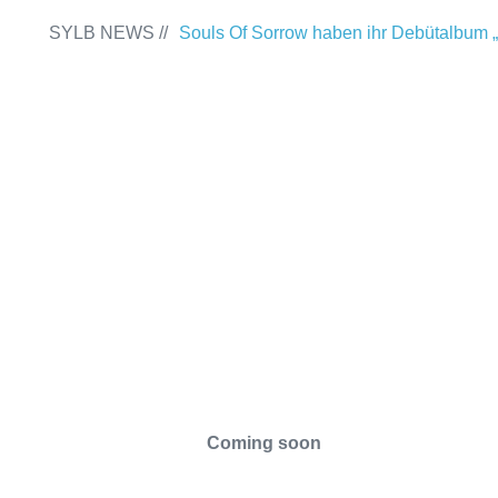
SYLB NEWS //
Souls Of Sorrow haben ihr Debütalbum „
Past“ veröffentlicht
Chris Maragoth hat
„Depths Of Despair“ veröffentlicht
Terr
Releaseshow am 22.11.2025 im Parkhau
Duisburg
TerrortwinZ EP-Releasesh
22.11.2025 im Parkhaus Meiderich, Dui
(Vorbericht)
Warfield Within mit neuem
Independence“
Necrotic Woods, Vendul
#SYLBSPIRIT
am 24.10.2025 im ROTTSTR5-THEATE
Das SYLB-Team
Das bietet SYLB
Coming soon