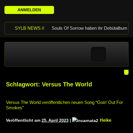
ANMELDEN
SYLB NEWS //
Souls Of Sorrow haben ihr Debütalbum
„King In The Past“ veröffentlicht
Chris Maragoth hat seine EP „Depths
Of Despair“ veröffentlicht
TerrortwinZ
EP-Releaseshow am 22.11.2025 im
Schlagwort:
Versus The World
Parkhaus Meiderich, Duisburg
TerrortwinZ EP-Releaseshow am
Versus The World veröffentlichen neuen Song “Goin’ Out For
Smokes”
22.11.2025 im Parkhaus Meiderich,
Heike
Veröffentlicht am
25. April 2023
|
Duisburg (Vorbericht)
Warfield Within