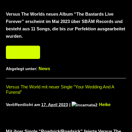
mit neuem Album „Rise Of
Independence“
Necrotic Woods,
Versus The Worlds neues Album “The Bastards Live
Forever” erscheint im Mai 2023 über SBÄM Records und
Vendul und Altruist am 24.10.2025 im
besteht aus 11 Songs, die bis zur Perfektion ausgearbeitet
wurden.
ROTTSTR5-THEATER, Bochum
Weiterlesen
News
Abgelegt unter:
Versus The World mit neuer Single “Your Wedding And A
Funeral”
Heike
Veröffentlicht am
17. April 2023
|
Mit ihrer Single “Roadsick/Roadsick” feierte Versus The