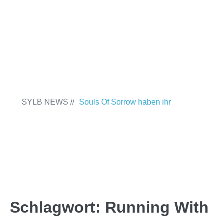
ANMELDEN
ABMELDEN
SYLB NEWS //
Souls Of Sorrow haben ihr
Debütalbum „King In The Past“
veröffentlicht
Chris Maragoth hat seine
EP „Depths Of Despair“ veröffentlicht
TerrortwinZ EP-Releaseshow am
22.11.2025 im Parkhaus Meiderich,
Schlagwort:
Running With
Duisburg
TerrortwinZ EP-