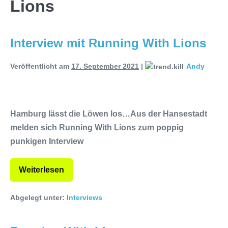
Lions
Releaseshow am 22.11.2025 im
Interview mit Running With Lions
Parkhaus Meiderich, Duisburg
(Vorbericht)
Warfield Within mit neuem
Veröffentlicht am
17. September 2021
|
Andy
Album „Rise Of Independence“
Necrotic Woods, Vendul und Altruist
Hamburg lässt die Löwen los…Aus der Hansestadt
am 24.10.2025 im ROTTSTR5-
melden sich Running With Lions zum poppig
punkigen Interview
THEATER, Bochum
Weiterlesen
Abgelegt unter:
Interviews