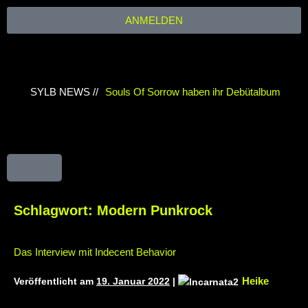
ANMELDEN
SYLB NEWS //
Souls Of Sorrow haben ihr Debütalbum
„King In The Past“ veröffentlicht
Chris
Maragoth hat seine EP „Depths Of Despair“
veröffentlicht
TerrortwinZ EP-Releaseshow
am 22.11.2025 im Parkhaus Meiderich,
Schlagwort:
Modern Punkrock
Duisburg
TerrortwinZ EP-Releaseshow am
Das Interview mit Indecent Behavior
22.11.2025 im Parkhaus Meiderich,
Heike
Veröffentlicht am
19. Januar 2022
|
Duisburg (Vorbericht)
Warfield Within mit