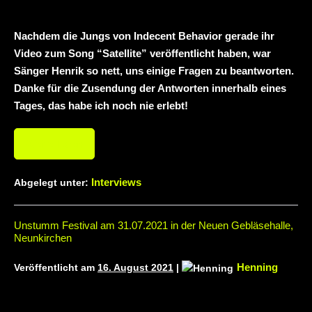
neuem Album „Rise Of Independence“
Necrotic Woods, Vendul und Altruist am
Nachdem die Jungs von Indecent Behavior gerade ihr
Video zum Song “Satellite” veröffentlicht haben, war
24.10.2025 im ROTTSTR5-THEATER,
Sänger Henrik so nett, uns einige Fragen zu beantworten.
Bochum
Danke für die Zusendung der Antworten innerhalb eines
Tages, das habe ich noch nie erlebt!
Weiterlesen
Interviews
Abgelegt unter:
Unstumm Festival am 31.07.2021 in der Neuen Gebläsehalle,
Neunkirchen
Henning
Veröffentlicht am
16. August 2021
|