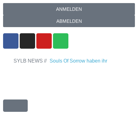
ANMELDEN
ABMELDEN
SYLB NEWS //
Souls Of Sorrow haben ihr
Debütalbum „King In The Past“
veröffentlicht
Chris Maragoth hat seine
EP „Depths Of Despair“ veröffentlicht
TerrortwinZ EP-Releaseshow am
22.11.2025 im Parkhaus Meiderich,
Duisburg
TerrortwinZ EP-