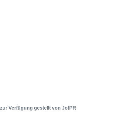
Releaseshow am 22.11.2025 im
Parkhaus Meiderich, Duisburg
(Vorbericht)
Warfield Within mit neuem
Album „Rise Of Independence“
Necrotic Woods, Vendul und Altruist
am 24.10.2025 im ROTTSTR5-
THEATER, Bochum
zur Verfügung gestellt von Jo!PR