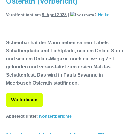
Osterath (Vorbericht)
Within mit neuem Album „Rise Of
Veröffentlicht am
8. April 2023
|
Heike
Independence“
Necrotic Woods,
Vendul und Altruist am 24.10.2025
Scheinbar hat der Mann neben seinen Labels
im ROTTSTR5-THEATER,
Schattenpfade und Lichtpfade, seinem Online-Shop
Bochum
und seinem Online-Magazin noch ein wenig Zeit
gefunden und veranstaltet zum ersten Mal das
Schattenfest. Das wird in Pauls Savanne in
Meerbusch Osterath stattfinden.
Weiterlesen
Abgelegt unter:
Konzertberichte