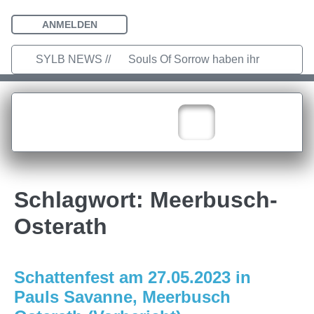
ANMELDEN
SYLB NEWS //
Souls Of Sorrow haben ihr
Debütalbum „King In The Past“
veröffentlicht
Chris Maragoth hat
seine EP „Depths Of Despair“
veröffentlicht
TerrortwinZ EP-
Schlagwort:
Meerbusch-
Releaseshow am 22.11.2025 im
Osterath
Parkhaus Meiderich, Duisburg
TerrortwinZ EP-Releaseshow am
Schattenfest am 27.05.2023 in
22.11.2025 im Parkhaus Meiderich,
Pauls Savanne, Meerbusch
Duisburg (Vorbericht)
Warfield