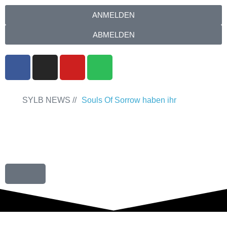
ANMELDEN
ABMELDEN
SYLB NEWS //
Souls Of Sorrow haben ihr
Debütalbum „King In The Past“
veröffentlicht
Chris Maragoth hat seine
EP „Depths Of Despair“ veröffentlicht
TerrortwinZ EP-Releaseshow am
22.11.2025 im Parkhaus Meiderich,
Duisburg
TerrortwinZ EP-