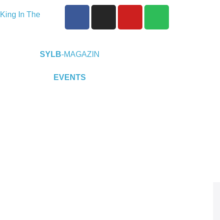
King In The
eine EP „Depths
P-Releaseshow
SYLB
-MAGAZIN
Duisburg
EVENTS
2025 im
t)
Warfield
endence“
 24.10.2025 im