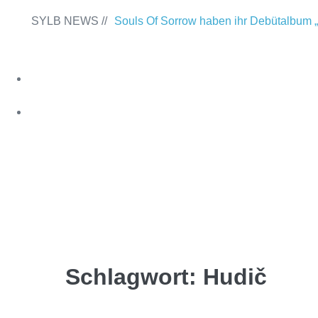
SYLB NEWS //
Souls Of Sorrow haben ihr Debütalbum „
Past“ veröffentlicht
Chris Maragoth hat s
Of Despair“ veröffentlicht
TerrortwinZ E
am 22.11.2025 im Parkhaus Meiderich, 
TerrortwinZ EP-Releaseshow am 22.11.
#SYLBSPIRIT
Parkhaus Meiderich, Duisburg (Vorberich
Das SYLB-Team
Within mit neuem Album „Rise Of Indep
Das bietet SYLB
Necrotic Woods, Vendul und Altruist am
ROTTSTR5-THEATER, Bochum
Schlagwort:
Hudič