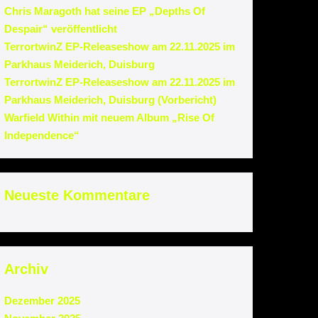
Chris Maragoth hat seine EP „Depths Of
Despair“ veröffentlicht
TerrortwinZ EP-Releaseshow am 22.11.2025 im
Parkhaus Meiderich, Duisburg
TerrortwinZ EP-Releaseshow am 22.11.2025 im
Parkhaus Meiderich, Duisburg (Vorbericht)
Warfield Within mit neuem Album „Rise Of
Independence“
Neueste Kommentare
Archiv
Dezember 2025