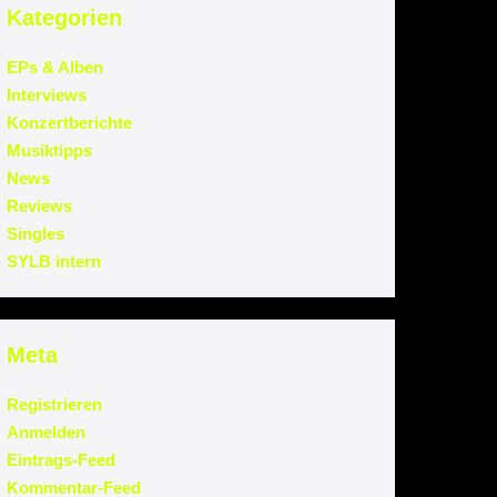
Kategorien
EPs & Alben
Interviews
Konzertberichte
Musiktipps
News
Reviews
Singles
SYLB intern
Meta
Registrieren
Anmelden
Eintrags-Feed
Kommentar-Feed