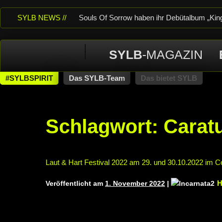
SYLB NEWS //
Souls Of Sorrow haben ihr Debütalbum „King 
Of Despair“ veröffentlicht
TerrortwinZ EP
SYLB
-MAGAZIN
TerrortwinZ EP-Releaseshow am 22.11.2025 
neuem Album „Rise Of Independence“
Ne
#SYLBSPIRIT
Das SYLB-Team
Das bietet SYLB
THEATER, Bochum
Schlagwort:
Carat
Laut & Hart Festival 2022 am 29. und 30.10.2022 im C
H
Veröffentlicht am
1. November 2022
|