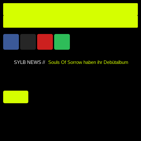
ANMELDEN
ABMELDEN
SYLB NEWS //
Souls Of Sorrow haben ihr Debütalbum
„King In The Past“ veröffentlicht
Chris
Maragoth hat seine EP „Depths Of Despair“
veröffentlicht
TerrortwinZ EP-Releaseshow
am 22.11.2025 im Parkhaus Meiderich,
Duisburg
TerrortwinZ EP-Releaseshow am
22.11.2025 im Parkhaus Meiderich,