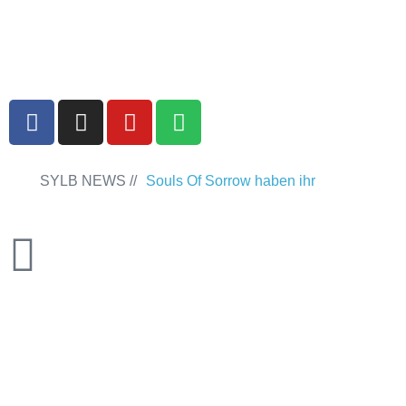
ANMELDEN
ABMELDEN
SYLB NEWS //
Souls Of Sorrow haben ihr
Debütalbum „King In The Past“
veröffentlicht
Chris Maragoth hat
seine EP „Depths Of Despair“
veröffentlicht
TerrortwinZ EP-
Releaseshow am 22.11.2025 im
Parkhaus Meiderich, Duisburg