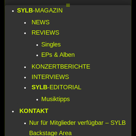
SYLB
-MAGAZIN
Vendul und Altruist am 24.10.2025 im
NEWS
ROTTSTR5-THEATER, Bochum
REVIEWS
Singles
EPs & Alben
KONZERTBERICHTE
INTERVIEWS
SYLB
-EDITORIAL
Musiktipps
KONTAKT
Nur für Mitglieder verfügbar – SYLB
Backstage Area