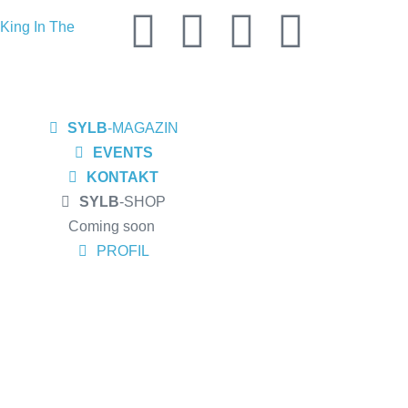
King In The
 seine EP
ortwinZ EP-
SYLB
-MAGAZIN
s Meiderich,
EVENTS
ow am
KONTAKT
SYLB
-SHOP
sburg
Coming soon
 Album „Rise Of
PROFIL
 und Altruist
R, Bochum