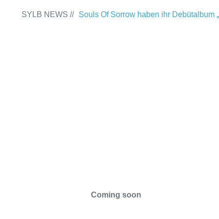
SYLB NEWS //
Souls Of Sorrow haben ihr Debütalbum „
Past“ veröffentlicht
Chris Maragoth hat
„Depths Of Despair“ veröffentlicht
Terr
Releaseshow am 22.11.2025 im Parkhau
Duisburg
TerrortwinZ EP-Releasesh
22.11.2025 im Parkhaus Meiderich, Dui
(Vorbericht)
Warfield Within mit neuem
Independence“
Necrotic Woods, Vendul
#SYLBSPIRIT
am 24.10.2025 im ROTTSTR5-THEATE
Das SYLB-Team
Das bietet SYLB
Coming soon