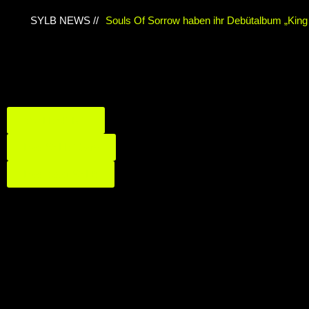
SYLB NEWS //
Souls Of Sorrow haben ihr Debütalbum „King I
Chris Maragoth hat seine EP „Depths Of Despa
TerrortwinZ EP-Releaseshow am 22.11.2025 
Duisburg
TerrortwinZ EP-Releaseshow am 2
#SYLBSPIRIT
Meiderich, Duisburg (Vorbericht)
Warfield Wi
Das SYLB-Team
Of Independence“
Necrotic Woods, Vendul un
Das bietet SYLB
ROTTSTR5-THEATER, Bochum