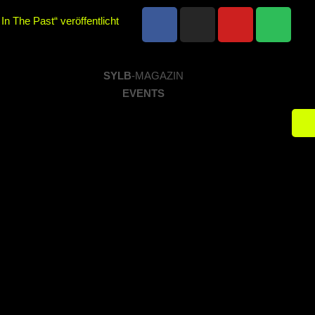
n The Past“ veröffentlicht
ir“ veröffentlicht
SYLB
-MAGAZIN
im Parkhaus Meiderich,
EVENTS
2.11.2025 im Parkhaus
thin mit neuem Album „Rise
d Altruist am 24.10.2025 im