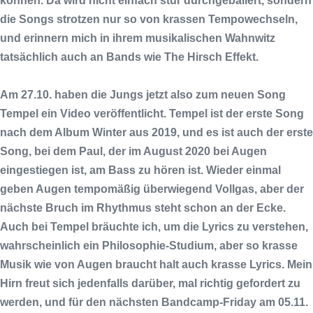
können. Da wird nicht einfach stur durchgeballert, sondern
die Songs strotzen nur so von krassen Tempowechseln,
und erinnern mich in ihrem musikalischen Wahnwitz
tatsächlich auch an Bands wie
The Hirsch Effekt
.
Am 27.10. haben die Jungs jetzt also zum neuen Song
Tempel
ein Video veröffentlicht.
Tempel
ist der erste Song
nach dem Album
Winter
aus 2019, und es ist auch der erste
Song, bei dem
Paul
, der im August 2020 bei
Augen
eingestiegen ist, am Bass zu hören ist. Wieder einmal
geben
Augen
tempomäßig überwiegend Vollgas, aber der
nächste Bruch im Rhythmus steht schon an der Ecke.
Auch bei
Tempel
bräuchte ich, um die Lyrics zu verstehen,
wahrscheinlich ein Philosophie-Studium, aber so krasse
Musik wie von
Augen
braucht halt auch krasse Lyrics. Mein
Hirn freut sich jedenfalls darüber, mal richtig gefordert zu
werden, und für den nächsten
Bandcamp
-Friday am 05.11.