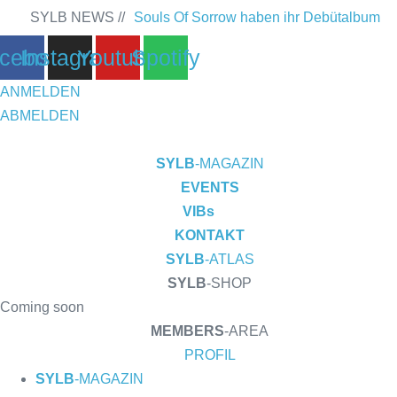
Zum
SYLB NEWS //
Souls Of Sorrow haben ihr Debütalbum
Inhalt
cebook
Instagram
Youtube
Spotify
„King In The Past“ veröffentlicht
Chris
springen
Maragoth hat seine EP „Depths Of
ANMELDEN
ABMELDEN
Despair“ veröffentlicht
TerrortwinZ EP-
Releaseshow am 22.11.2025 im
SYLB
-MAGAZIN
EVENTS
Parkhaus Meiderich, Duisburg
VIBs
TerrortwinZ EP-Releaseshow am
KONTAKT
SYLB
-ATLAS
22.11.2025 im Parkhaus Meiderich,
SYLB
-SHOP
Duisburg (Vorbericht)
Warfield Within mit
Coming soon
MEMBERS
-AREA
neuem Album „Rise Of Independence“
PROFIL
Necrotic Woods, Vendul und Altruist am
SYLB
-MAGAZIN