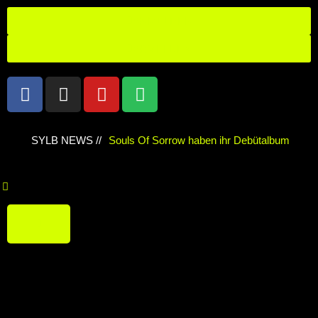
ANMELDEN
ABMELDEN
SYLB NEWS //
Souls Of Sorrow haben ihr Debütalbum
„King In The Past“ veröffentlicht
Chris
Maragoth hat seine EP „Depths Of Despair“
veröffentlicht
TerrortwinZ EP-
Releaseshow am 22.11.2025 im Parkhaus
Meiderich, Duisburg
TerrortwinZ EP-
Releaseshow am 22.11.2025 im Parkhaus