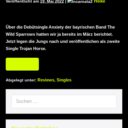
Heike
Veröffentlicht am
19. Mai 2022
|
neuem Album „Rise Of Independence“
Necrotic Woods, Vendul und Altruist am
Über die Debütsingle Anxiety der bayrischen Band The
24.10.2025 im ROTTSTR5-THEATER,
Wild Sparrows hatten wir ja bereits im März berichtet.
Jetzt legen die Jungs nach und veröffentlichen als zweite
Bochum
Single Trojan Horse.
Weiterlesen
Reviews
Singles
Abgelegt unter:
,