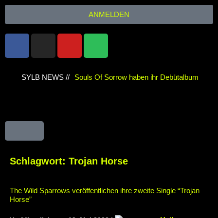
ANMELDEN
SYLB NEWS //
Souls Of Sorrow haben ihr Debütalbum
„King In The Past“ veröffentlicht
Chris
Maragoth hat seine EP „Depths Of Despair“
veröffentlicht
TerrortwinZ EP-Releaseshow
am 22.11.2025 im Parkhaus Meiderich,
Schlagwort:
Trojan Horse
Duisburg
TerrortwinZ EP-Releaseshow am
The Wild Sparrows veröffentlichen ihre zweite Single “Trojan
22.11.2025 im Parkhaus Meiderich,
Horse”
Duisburg (Vorbericht)
Warfield Within mit