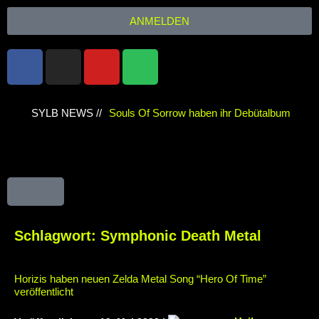
ANMELDEN
SYLB NEWS //
Souls Of Sorrow haben ihr Debütalbum
„King In The Past“ veröffentlicht
Chris
Maragoth hat seine EP „Depths Of Despair“
veröffentlicht
TerrortwinZ EP-Releaseshow
am 22.11.2025 im Parkhaus Meiderich,
Schlagwort:
Symphonic Death Metal
Duisburg
TerrortwinZ EP-Releaseshow am
Horizis haben neuen Zelda Metal Song “Hero Of Time”
22.11.2025 im Parkhaus Meiderich,
veröffentlicht
Duisburg (Vorbericht)
Warfield Within mit