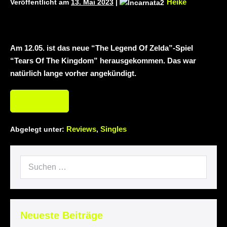
Heike
Veröffentlicht am
13. Mai 2023
|
neuem Album „Rise Of Independence“
Necrotic Woods, Vendul und Altruist am
Am 12.05. ist das neue “The Legend Of Zelda”-Spiel
24.10.2025 im ROTTSTR5-THEATER,
“Tears Of The Kingdom” herausgekommen. Das war
natürlich lange vorher angekündigt.
Bochum
Weiterlesen
Reviews
Singles
Abgelegt unter:
,
Neueste Beiträge