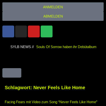
ANMELDEN
ABMELDEN
SYLB NEWS //
Souls Of Sorrow haben ihr Debütalbum
„King In The Past“ veröffentlicht
Chris
Maragoth hat seine EP „Depths Of Despair“
veröffentlicht
TerrortwinZ EP-Releaseshow
am 22.11.2025 im Parkhaus Meiderich,
Schlagwort:
Never Feels Like Home
Duisburg
TerrortwinZ EP-Releaseshow am
Facing Fears mit Video zum Song “Never Feels Like Home”
22.11.2025 im Parkhaus Meiderich,