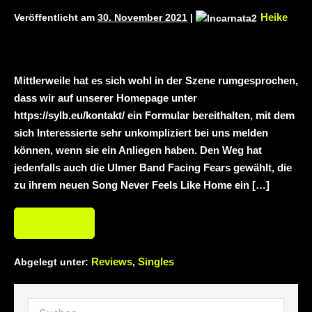
Heike
Veröffentlicht am
30. November 2021
|
Duisburg (Vorbericht)
Warfield Within mit
neuem Album „Rise Of Independence“
Necrotic Woods, Vendul und Altruist am
Mittlerweile hat es sich wohl in der Szene rumgesprochen,
dass wir auf unserer Homepage unter
24.10.2025 im ROTTSTR5-THEATER,
https://sylb.eu/kontakt/ ein Formular bereithalten, mit dem
Bochum
sich Interessierte sehr unkompliziert bei uns melden
können, wenn sie ein Anliegen haben. Den Weg hat
jedenfalls auch die Ulmer Band Facing Fears gewählt, die
zu ihrem neuen Song Never Feels Like Home ein […]
Weiterlesen
Reviews
Singles
Abgelegt unter:
,