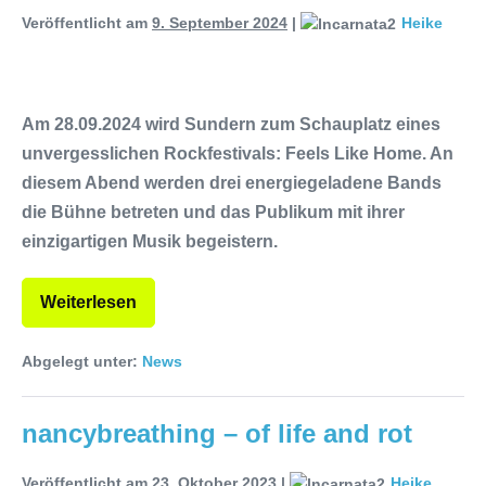
Veröffentlicht am
9. September 2024
|
Heike
Within mit neuem Album „Rise Of
Independence“
Necrotic Woods,
Am 28.09.2024 wird Sundern zum Schauplatz eines
Vendul und Altruist am 24.10.2025
unvergesslichen Rockfestivals: Feels Like Home. An
im ROTTSTR5-THEATER,
diesem Abend werden drei energiegeladene Bands
die Bühne betreten und das Publikum mit ihrer
Bochum
einzigartigen Musik begeistern.
Weiterlesen
Abgelegt unter:
News
nancybreathing – of life and rot
Veröffentlicht am
23. Oktober 2023
|
Heike