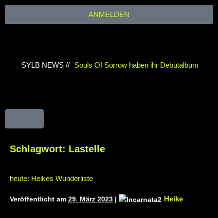
ANMELDEN
SYLB NEWS //
Souls Of Sorrow haben ihr Debütalbum
„King In The Past“ veröffentlicht
Chris
Maragoth hat seine EP „Depths Of Despair“
veröffentlicht
TerrortwinZ EP-Releaseshow
am 22.11.2025 im Parkhaus Meiderich,
Schlagwort:
Lastelle
Duisburg
TerrortwinZ EP-Releaseshow am
heute: Heikes Wunderliste
22.11.2025 im Parkhaus Meiderich,
Heike
Veröffentlicht am
29. März 2023
|
Duisburg (Vorbericht)
Warfield Within mit