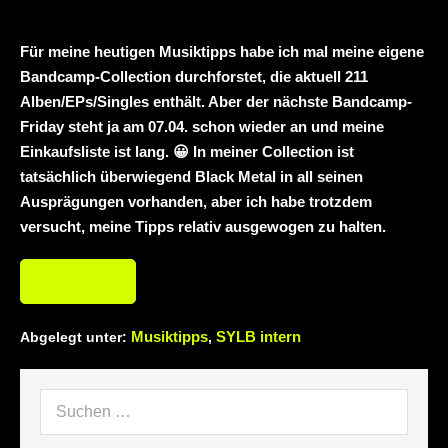
neuem Album „Rise Of Independence“
Necrotic Woods, Vendul und Altruist am
Für meine heutigen Musiktipps habe ich mal meine eigene
Bandcamp-Collection durchforstet, die aktuell 211
24.10.2025 im ROTTSTR5-THEATER,
Alben/EPs/Singles enthält. Aber der nächste Bandcamp-
Bochum
Friday steht ja am 07.04. schon wieder an und meine
Einkaufsliste ist lang. 😀 In meiner Collection ist
tatsächlich überwiegend Black Metal in all seinen
Ausprägungen vorhanden, aber ich habe trotzdem
versucht, meine Tipps relativ ausgewogen zu halten.
Weiterlesen
Musiktipps
SYLB intern
Abgelegt unter:
,