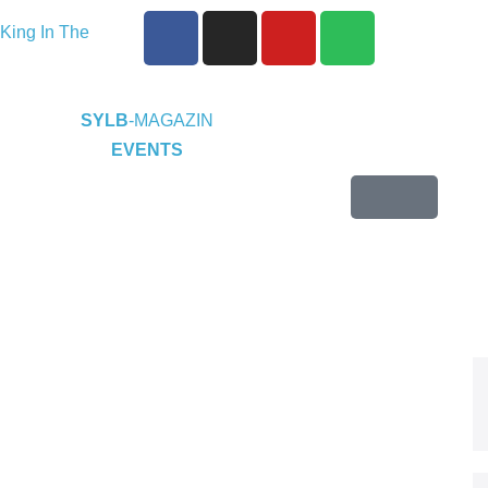
King In The
eine EP „Depths
P-Releaseshow
SYLB
-MAGAZIN
EVENTS
Duisburg
2025 im
t)
Warfield
endence“
 24.10.2025 im