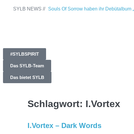
SYLB NEWS //
Souls Of Sorrow haben ihr Debütalbum „
Past“ veröffentlicht
Chris Maragoth hat s
Of Despair“ veröffentlicht
TerrortwinZ E
am 22.11.2025 im Parkhaus Meiderich, 
#SYLBSPIRIT
TerrortwinZ EP-Releaseshow am 22.11.
Das SYLB-Team
Parkhaus Meiderich, Duisburg (Vorberich
Das bietet SYLB
Within mit neuem Album „Rise Of Indep
Necrotic Woods, Vendul und Altruist am
Schlagwort:
I.Vortex
ROTTSTR5-THEATER, Bochum
I.Vortex – Dark Words