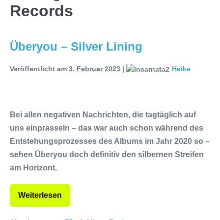
Records
Releaseshow am 22.11.2025 im
Parkhaus Meiderich, Duisburg
Überyou – Silver Lining
(Vorbericht)
Warfield Within mit neuem
Veröffentlicht am
3. Februar 2023
|
Heike
Album „Rise Of Independence“
Necrotic Woods, Vendul und Altruist
am 24.10.2025 im ROTTSTR5-
Bei allen negativen Nachrichten, die tagtäglich auf
uns einprasseln – das war auch schon während des
THEATER, Bochum
Entstehungsprozesses des Albums im Jahr 2020 so –
sehen Überyou doch definitiv den silbernen Streifen
am Horizont.
Weiterlesen