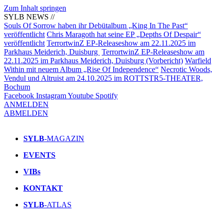
Zum Inhalt springen
SYLB NEWS //
Souls Of Sorrow haben ihr Debütalbum „King In The Past“
veröffentlicht
Chris Maragoth hat seine EP „Depths Of Despair“
veröffentlicht
TerrortwinZ EP-Releaseshow am 22.11.2025 im
Parkhaus Meiderich, Duisburg
TerrortwinZ EP-Releaseshow am
22.11.2025 im Parkhaus Meiderich, Duisburg (Vorbericht)
Warfield
Within mit neuem Album „Rise Of Independence“
Necrotic Woods,
Vendul und Altruist am 24.10.2025 im ROTTSTR5-THEATER,
Bochum
Facebook
Instagram
Youtube
Spotify
ANMELDEN
ABMELDEN
SYLB
-MAGAZIN
EVENTS
VIBs
KONTAKT
SYLB
-ATLAS