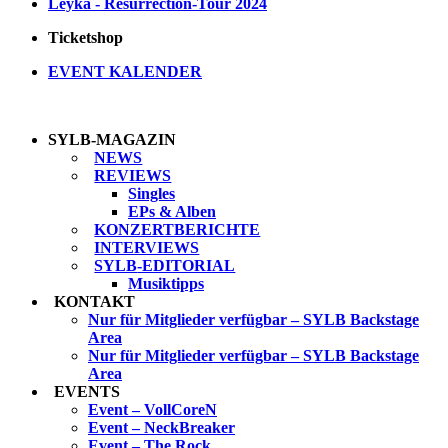
Leyka
- Resurrection-Tour 2024
Ticketshop
EVENT
KALENDER
SYLB
-MAGAZIN
NEWS
REVIEWS
Singles
EPs & Alben
KONZERTBERICHTE
INTERVIEWS
SYLB
-EDITORIAL
Musiktipps
KONTAKT
Nur für Mitglieder verfügbar – SYLB Backstage
Area
Nur für Mitglieder verfügbar – SYLB Backstage
Area
EVENTS
Event – VollCoreN
Event – NeckBreaker
Event – The Rock