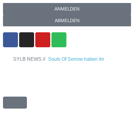
ANMELDEN
ABMELDEN
SYLB NEWS //
Souls Of Sorrow haben ihr
Debütalbum „King In The Past“
veröffentlicht
Chris Maragoth hat seine
EP „Depths Of Despair“ veröffentlicht
TerrortwinZ EP-Releaseshow am
22.11.2025 im Parkhaus Meiderich,
Duisburg
TerrortwinZ EP-