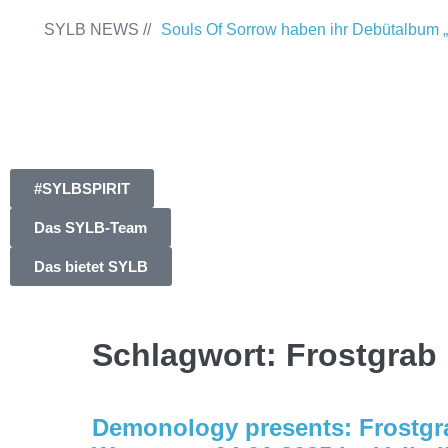
SYLB NEWS //
Souls Of Sorrow haben ihr Debütalbum „
Past“ veröffentlicht
Chris Maragoth hat s
Of Despair“ veröffentlicht
TerrortwinZ E
am 22.11.2025 im Parkhaus Meiderich, 
#SYLBSPIRIT
TerrortwinZ EP-Releaseshow am 22.11.
Das SYLB-Team
Parkhaus Meiderich, Duisburg (Vorberich
Das bietet SYLB
Within mit neuem Album „Rise Of Indep
Necrotic Woods, Vendul und Altruist am
Schlagwort:
Frostgrab
ROTTSTR5-THEATER, Bochum
Demonology presents: Frostgra