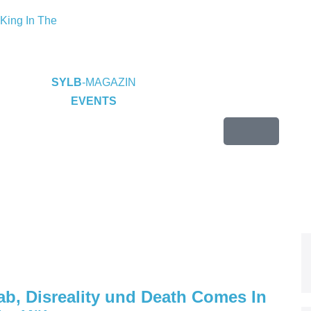
King In The
eine EP „Depths
P-Releaseshow
SYLB
-MAGAZIN
EVENTS
Duisburg
2025 im
t)
Warfield
endence“
 24.10.2025 im
b, Disreality und Death Comes In