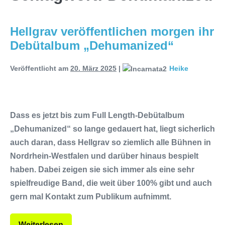
TerrortwinZ EP-Releaseshow am
Hellgrav veröffentlichen morgen ihr
22.11.2025 im Parkhaus Meiderich,
Debütalbum „Dehumanized“
Duisburg (Vorbericht)
Warfield Within
Veröffentlicht am
20. März 2025
|
Heike
mit neuem Album „Rise Of
Independence“
Necrotic Woods,
Dass es jetzt bis zum Full Length-Debütalbum
Vendul und Altruist am 24.10.2025 im
„Dehumanized“ so lange gedauert hat, liegt sicherlich
ROTTSTR5-THEATER, Bochum
auch daran, dass Hellgrav so ziemlich alle Bühnen in
Nordrhein-Westfalen und darüber hinaus bespielt
haben. Dabei zeigen sie sich immer als eine sehr
spielfreudige Band, die weit über 100% gibt und auch
gern mal Kontakt zum Publikum aufnimmt.
Weiterlesen