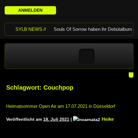
ANMELDEN
SYLB NEWS //
Souls Of Sorrow haben ihr Debütalbum
„King In The Past“ veröffentlicht
Chris Maragoth hat seine EP „Depths
Of Despair“ veröffentlicht
TerrortwinZ
EP-Releaseshow am 22.11.2025 im
Schlagwort:
Couchpop
Parkhaus Meiderich, Duisburg
TerrortwinZ EP-Releaseshow am
Heimatsommer Open Air am 17.07.2021 in Düsseldorf
22.11.2025 im Parkhaus Meiderich,
Heike
Veröffentlicht am
18. Juli 2021
|
Duisburg (Vorbericht)
Warfield Within