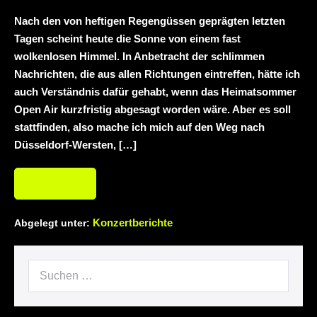
mit neuem Album „Rise Of
Nach den von heftigen Regengüssen geprägten letzten
Independence“
Necrotic Woods,
Tagen scheint heute die Sonne von einem fast
wolkenlosen Himmel. In Anbetracht der schlimmen
Vendul und Altruist am 24.10.2025 im
Nachrichten, die aus allen Richtungen eintreffen, hätte ich
ROTTSTR5-THEATER, Bochum
auch Verständnis dafür gehabt, wenn das Heimatsommer
Open Air kurzfristig abgesagt worden wäre. Aber es soll
stattfinden, also mache ich mich auf den Weg nach
Düsseldorf-Wersten, […]
Weiterlesen
Konzertberichte
Abgelegt unter: