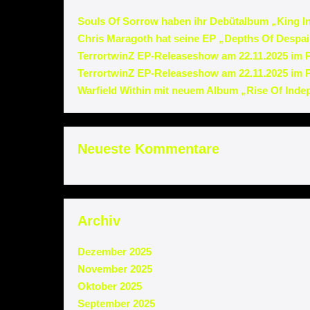
Souls Of Sorrow haben ihr Debütalbum „King In 
Chris Maragoth hat seine EP „Depths Of Despair
TerrortwinZ EP-Releaseshow am 22.11.2025 im 
TerrortwinZ EP-Releaseshow am 22.11.2025 im P
Warfield Within mit neuem Album „Rise Of Ind
Neueste Kommentare
Archiv
Dezember 2025
November 2025
Oktober 2025
September 2025