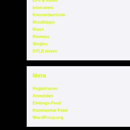
EPs & Alben
Interviews
Konzertberichte
Musiktipps
News
Reviews
Singles
SYLB intern
Meta
Registrieren
Anmelden
Eintrags-Feed
Kommentar-Feed
WordPress.org