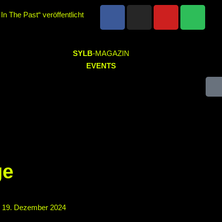
n The Past“ veröffentlicht
ir“ veröffentlicht
SYLB
-MAGAZIN
im Parkhaus Meiderich,
EVENTS
2.11.2025 im Parkhaus
thin mit neuem Album „Rise
d Altruist am 24.10.2025 im
ge
 19. Dezember 2024