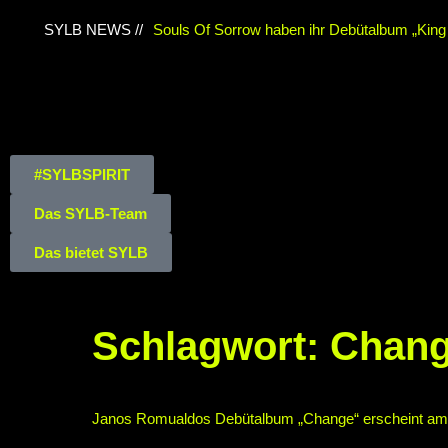
SYLB NEWS //
Souls Of Sorrow haben ihr Debütalbum „King I
Chris Maragoth hat seine EP „Depths Of Despa
TerrortwinZ EP-Releaseshow am 22.11.2025 
Duisburg
TerrortwinZ EP-Releaseshow am 2
#SYLBSPIRIT
Meiderich, Duisburg (Vorbericht)
Warfield Wi
Das SYLB-Team
Of Independence“
Necrotic Woods, Vendul un
Das bietet SYLB
ROTTSTR5-THEATER, Bochum
Schlagwort:
Chan
Janos Romualdos Debütalbum „Change“ erscheint am